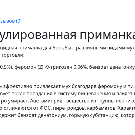
зывов (0)
улированная приманка 
ицидная приманка для борьбы с различными видами мух
торговли.
(0,5%), феромон (Z) -9-трикозен 0,06%, бензоат денатон
 эффективно привлекает мух благодаря феромону и пи
вует после попадания в систему пищеварения и влияет
тро умирает. Ацетамиприд - вещество из группы неоник
 отличаются от ФОС, пиретроидов, карбаматов. Харак
держит бензоат денатониум, горькую субстанцию, кото