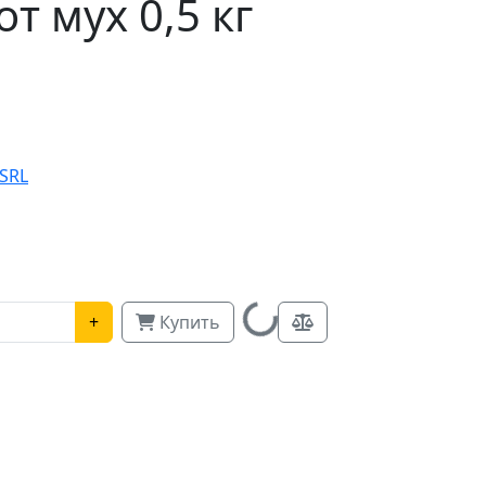
т мух 0,5 кг
 SRL
Loading...
+
Купить