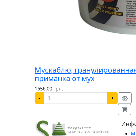
Мускаблю, гранулированна
приманка от мух
1656.00 грн.
-
+
Инф
М