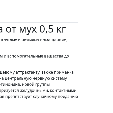
от мух 0,5 кг
 в жилых и нежилых помещениях,
иум и вспомогательные вещества до
щевому аттрактанту. Также приманка
 на центральную нервную систему
отиноидив, новой группы
теризуется желудочными, контактными
рая препятствует случайному поеданию