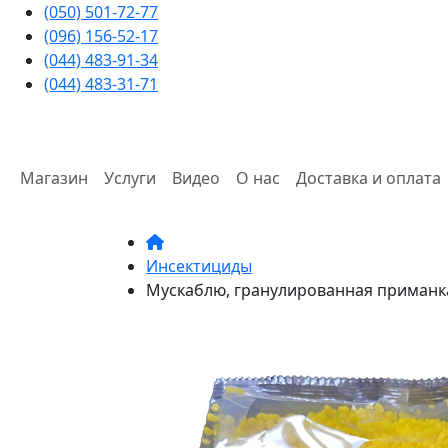
(050) 501-72-77
(096) 156-52-17
(044) 483-91-34
(044) 483-31-71
Магазин
Услуги
Видео
О нас
Доставка и оплата
Инсектициды
Мускаблю, гранулированная приманка 