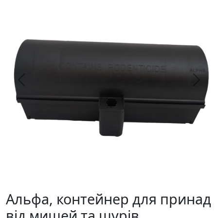
Previous
Next
Альфа, контейнер для принад
від мишей та щурів